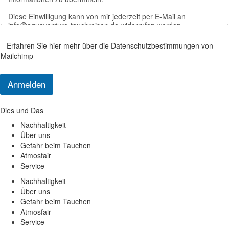
Diese Einwilligung kann von mir jederzeit per E-Mail an
info@aquaventure-tauchreisen.de widerrufen werden.
Wir nutzen den Dienst Mailchimp für die Newsletter Verwaltung.
Erfahren Sie hier mehr über die Datenschutzbestimmungen von
Die E-Mail Adresse und weitere Informationen werden bei diesem
Mailchimp
Anbieter gespeichert.
Anmelden
Dies und Das
Nachhaltigkeit
Über uns
Gefahr beim Tauchen
Atmosfair
Service
Nachhaltigkeit
Über uns
Gefahr beim Tauchen
Atmosfair
Service